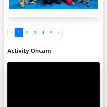
‹
1
2
3
4
5
›
Activity Oncam