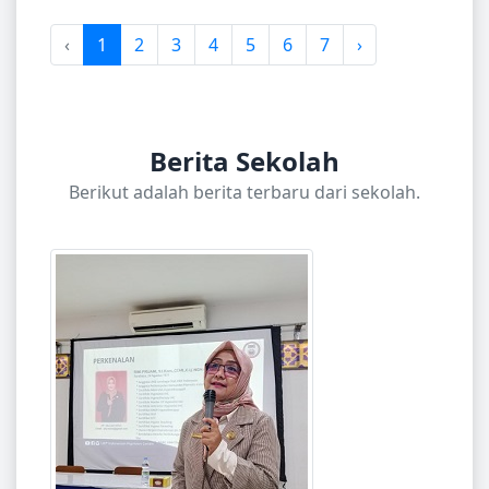
‹
1
2
3
4
5
6
7
›
Berita Sekolah
Berikut adalah berita terbaru dari sekolah.