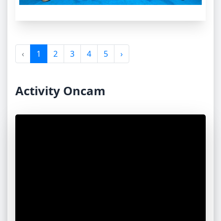
‹
1
2
3
4
5
›
Activity Oncam