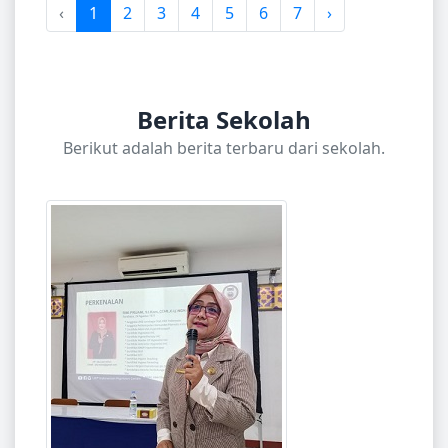
‹
1
2
3
4
5
6
7
›
Berita Sekolah
Berikut adalah berita terbaru dari sekolah.