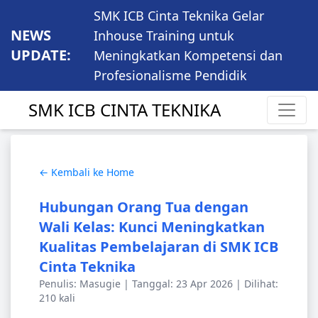
SMK ICB Cinta Teknika Gelar
NEWS
Inhouse Training untuk
UPDATE:
Meningkatkan Kompetensi dan
Profesionalisme Pendidik
SMK ICB CINTA TEKNIKA
← Kembali ke Home
Hubungan Orang Tua dengan
Wali Kelas: Kunci Meningkatkan
Kualitas Pembelajaran di SMK ICB
Cinta Teknika
Penulis: Masugie | Tanggal: 23 Apr 2026 | Dilihat:
210 kali